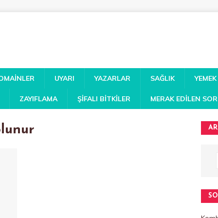
DOMAINLER
UYARI
YAZARLAR
SAĞLIK
YEMEK
ZAYIFLAMA
ŞIFALI BITKILER
MERAK EDILEN SO
olunur
AR
SO
Kombi