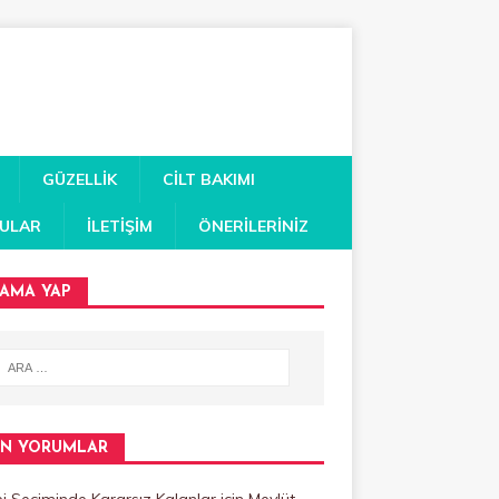
GÜZELLIK
CILT BAKIMI
RULAR
İLETIŞIM
ÖNERILERINIZ
AMA YAP
N YORUMLAR
 Seçiminde Kararsız Kalanlar
için
Mevlüt