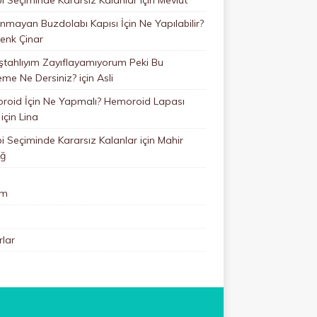
mayan Buzdolabı Kapısı İçin Ne Yapılabilir?
enk Çinar
ştahlıyım Zayıflayamıyorum Peki Bu
eme Ne Dersiniz?
için
Asli
roid İçin Ne Yapmalı? Hemoroid Lapası
için
Lina
 Seçiminde Kararsız Kalanlar
için
Mahir
ğ
im
lar