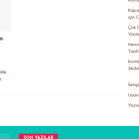
Kapan
için
C
Çok İ
Yönt
n
Hemo
Tarifi
Kombi
Akda
llik
n,
İletiş
Uyarı
Yazar
SON YAZILAR