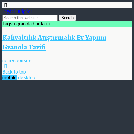
Faydalı Bilgiler
Tags › granola bar tarifi
Kahvaltılık Atıştırmalık Ev Yapımı
Granola Tarifi
no responses
Back to top
mobile
desktop