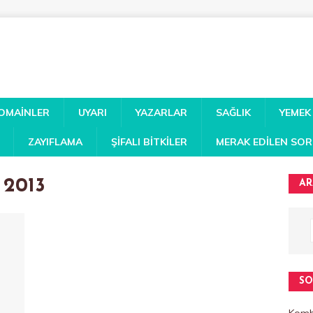
DOMAINLER
UYARI
YAZARLAR
SAĞLIK
YEMEK
ZAYIFLAMA
ŞIFALI BITKILER
MERAK EDILEN SO
i 2013
AR
SO
Kombi