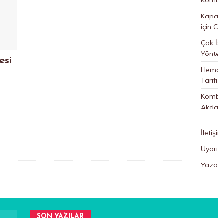
Kapan
için
C
Çok İ
Yönt
esi
Hemo
Tarifi
Kombi
Akda
İletiş
Uyarı
Yazar
SON YAZILAR