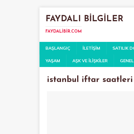
FAYDALI BILGILER
FAYDALIBIR.COM
BAŞLANGIÇ
İLETIŞIM
SATILIK 
YAŞAM
AŞK VE İLIŞKILER
GENEL
istanbul iftar saatler