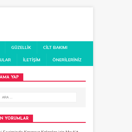
GÜZELLIK
CILT BAKIMI
RULAR
İLETIŞIM
ÖNERILERINIZ
AMA YAP
N YORUMLAR
 Seçiminde Kararsız Kalanlar
için
Mevlüt