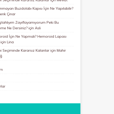
mayan Buzdolabı Kapısı İçin Ne Yapılabilir?
enk Çinar
ştahlıyım Zayıflayamıyorum Peki Bu
eme Ne Dersiniz?
için
Asli
roid İçin Ne Yapmalı? Hemoroid Lapası
için
Lina
 Seçiminde Kararsız Kalanlar
için
Mahir
ğ
im
lar