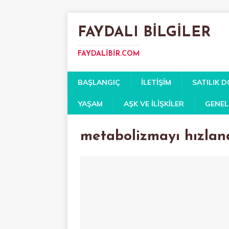
FAYDALI BILGILER
FAYDALIBIR.COM
BAŞLANGIÇ
İLETIŞIM
SATILIK 
YAŞAM
AŞK VE İLIŞKILER
GENEL
metabolizmayı hızlan