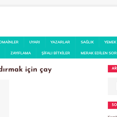
DOMAINLER
UYARI
YAZARLAR
SAĞLIK
YEMEK
ZAYIFLAMA
ŞIFALI BITKILER
MERAK EDILEN SO
dırmak için çay
AR
SO
Kombi