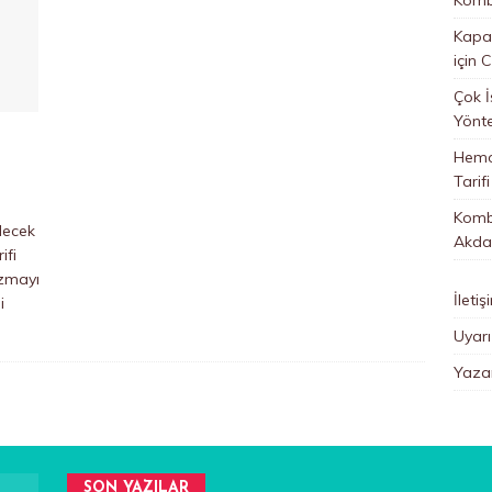
Kapan
için
C
Çok İ
Yönt
Hemo
Tarifi
Kombi
lecek
Akda
ifi
izmayı
İletiş
i
Uyarı
Yazar
SON YAZILAR