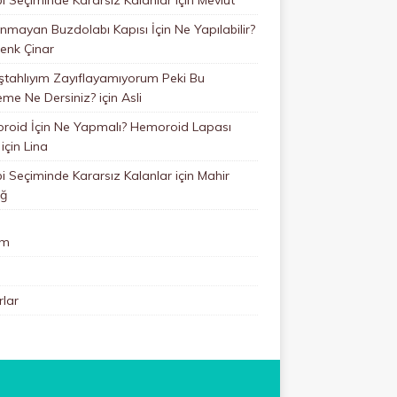
mayan Buzdolabı Kapısı İçin Ne Yapılabilir?
enk Çinar
ştahlıyım Zayıflayamıyorum Peki Bu
eme Ne Dersiniz?
için
Asli
roid İçin Ne Yapmalı? Hemoroid Lapası
için
Lina
 Seçiminde Kararsız Kalanlar
için
Mahir
ğ
im
lar