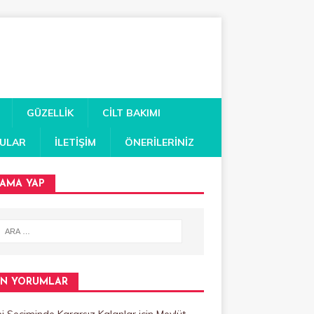
GÜZELLIK
CILT BAKIMI
RULAR
İLETIŞIM
ÖNERILERINIZ
AMA YAP
N YORUMLAR
 Seçiminde Kararsız Kalanlar
için
Mevlüt