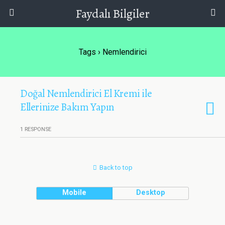
Faydalı Bilgiler
Tags › Nemlendirici
Doğal Nemlendirici El Kremi ile
Ellerinize Bakım Yapın
1 RESPONSE
Back to top
Mobile
Desktop