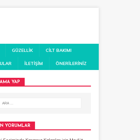
GÜZELLIK
CILT BAKIMI
RULAR
İLETIŞIM
ÖNERILERINIZ
AMA YAP
N YORUMLAR
 Seçiminde Kararsız Kalanlar
için
Mevlüt