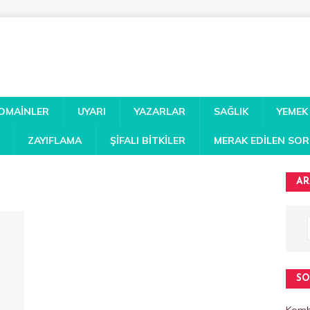
DOMAINLER
UYARI
YAZARLAR
SAĞLIK
YEMEK
ZAYIFLAMA
ŞIFALI BITKILER
MERAK EDILEN SO
AR
SO
Kombi