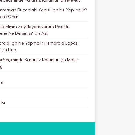
mayan Buzdolabı Kapısı İçin Ne Yapılabilir?
enk Çinar
ştahlıyım Zayıflayamıyorum Peki Bu
eme Ne Dersiniz?
için
Asli
roid İçin Ne Yapmalı? Hemoroid Lapası
için
Lina
 Seçiminde Kararsız Kalanlar
için
Mahir
ğ
im
lar