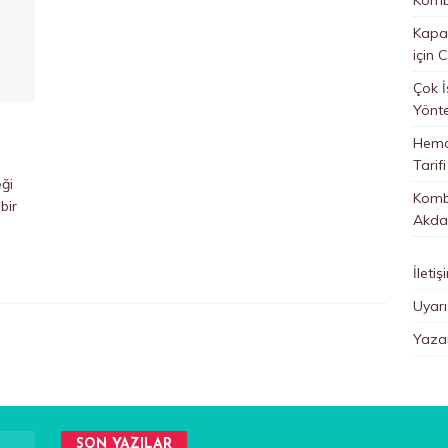
Kapan
için
C
Çok İ
Yönt
Hemo
Tarifi
eği
Kombi
bir
Akda
İletiş
Uyarı
Yazar
SON YAZILAR