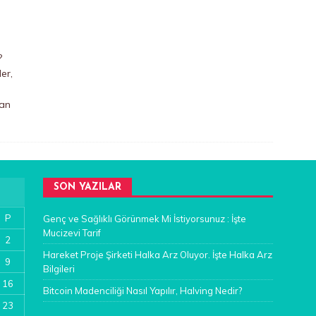
?
er,
ran
SON YAZILAR
P
Genç ve Sağlıklı Görünmek Mi İstiyorsunuz : İşte
Mucizevi Tarif
2
Hareket Proje Şirketi Halka Arz Oluyor. İşte Halka Arz
9
Bilgileri
16
Bitcoin Madenciliği Nasıl Yapılır, Halving Nedir?
23