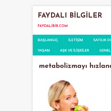
FAYDALI BILGILER
FAYDALIBIR.COM
BAŞLANGIÇ
İLETIŞIM
SATILIK 
YAŞAM
AŞK VE İLIŞKILER
GENEL
metabolizmayı hızlan