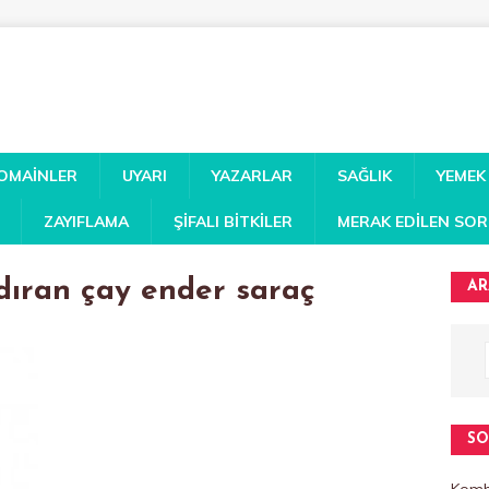
DOMAINLER
UYARI
YAZARLAR
SAĞLIK
YEMEK
ZAYIFLAMA
ŞIFALI BITKILER
MERAK EDILEN SO
dıran çay ender saraç
AR
SO
Kombi