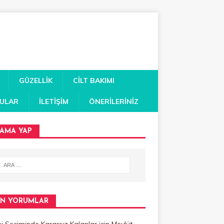
GÜZELLIK
CILT BAKIMI
RULAR
İLETIŞIM
ÖNERILERINIZ
AMA YAP
N YORUMLAR
 Seçiminde Kararsız Kalanlar
için
Mevlüt