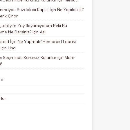
mayan Buzdolabı Kapısı İçin Ne Yapılabilir?
enk Çinar
ştahlıyım Zayıflayamıyorum Peki Bu
eme Ne Dersiniz?
için
Asli
roid İçin Ne Yapmalı? Hemoroid Lapası
için
Lina
 Seçiminde Kararsız Kalanlar
için
Mahir
ğ
im
lar