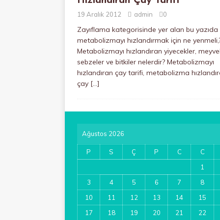
Hızlandıran Çay Tarifi
19 Aralık 2012
admin
0
Zayıflama kategorisinde yer alan bu yazıda
metabolizmayı hızlandırmak için ne yenmeli,
Metabolizmayı hızlandıran yiyecekler, meyvel
sebzeler ve bitkiler nelerdir? Metabolizmayı
hızlandıran çay tarifi, metabolizma hızlandı
çay
[…]
Ağustos 2026
P
S
Ç
P
C
C
1
3
4
5
6
7
8
10
11
12
13
14
15
17
18
19
20
21
22