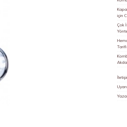
Kapan
için
C
Çok İ
Yönt
Hemo
Tarifi
Kombi
Akda
İletiş
Uyarı
Yazar