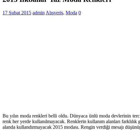
17 Şubat 2015
admin
Alışveriş
,
Moda
0
Bu yılın moda renkleri belli oldu. Dünyaca ünlü moda devlerinin tercih
renk her yerde kullanılmayacak. Renklerin kullanım alanları farklılık g
alanda kullandırmayacak 2015 modası. Rengin verdiği mesajı düşünüp 