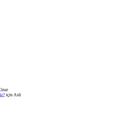
inar
iz?
için
Asli