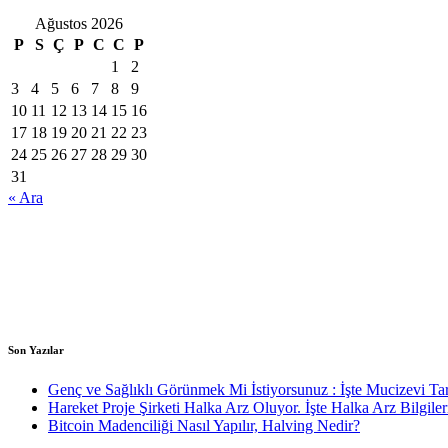
Ağustos 2026
P
S
Ç
P
C
C
P
1
2
3
4
5
6
7
8
9
10
11
12
13
14
15
16
17
18
19
20
21
22
23
24
25
26
27
28
29
30
31
« Ara
Son Yazılar
Genç ve Sağlıklı Görünmek Mi İstiyorsunuz : İşte Mucizevi Tar
Hareket Proje Şirketi Halka Arz Oluyor. İşte Halka Arz Bilgiler
Bitcoin Madenciliği Nasıl Yapılır, Halving Nedir?