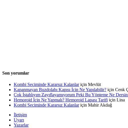
Son yorumlar
Kombi Seçiminde Kararsız Kalanlar
için
Mevlüt
Kapanmayan Buzdolabı Kapısı İçin Ne Yapılabilir?
için
Cenk Ç
Çok İştahlıyım Zayıflayamıyorum Peki Bu Yönteme Ne Dersin
Hemoroid İçin Ne Yapmalı? Hemoroid Lapası Tarifi
için
Lina
Kombi Seçiminde Kararsız Kalanlar
için
Mahir Akdağ
İletişim
Uyarı
Yazarlar