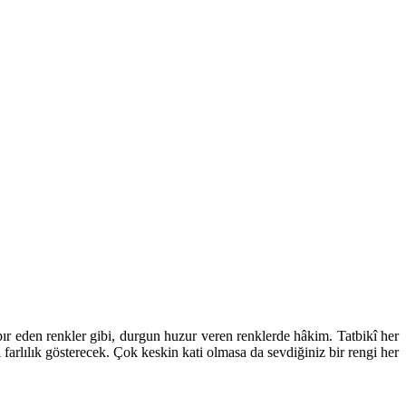
ıpır eden renkler gibi, durgun huzur veren renklerde hâkim. Tatbikî her
 farlılık gösterecek. Çok keskin kati olmasa da sevdiğiniz bir rengi her