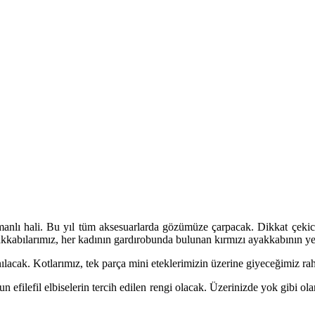
anlı hali. Bu yıl tüm aksesuarlarda gözümüze çarpacak. Dikkat çekici
akkabılarımız, her kadının gardırobunda bulunan kırmızı ayakkabının yeri
acak. Kotlarımız, tek parça mini eteklerimizin üzerine giyeceğimiz raha
un efilefil elbiselerin tercih edilen rengi olacak. Üzerinizde yok gibi ol