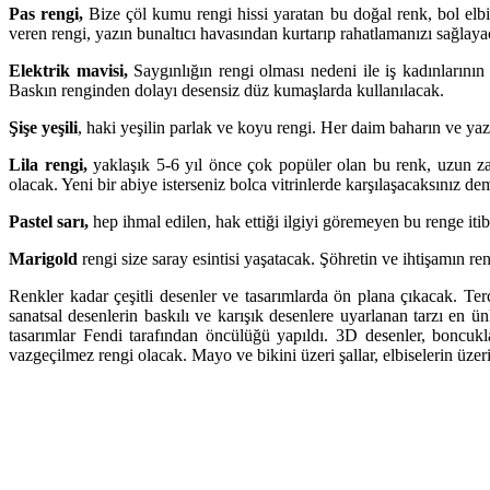
Pas rengi,
Bize çöl kumu rengi hissi yaratan bu doğal renk, bol elbise
veren rengi, yazın bunaltıcı havasından kurtarıp rahatlamanızı sağlaya
Elektrik mavisi,
Saygınlığın rengi olması nedeni ile iş kadınlarının 
Baskın renginden dolayı desensiz düz kumaşlarda kullanılacak.
Şişe yeşili
, haki yeşilin parlak ve koyu rengi. Her daim baharın ve y
Lila rengi,
yaklaşık 5-6 yıl önce çok popüler olan bu renk, uzun zama
olacak. Yeni bir abiye isterseniz bolca vitrinlerde karşılaşacaksınız dem
Pastel sarı,
hep ihmal edilen, hak ettiği ilgiyi göremeyen bu renge itibar
Marigold
rengi size saray esintisi yaşatacak. Şöhretin ve ihtişamın reng
Renkler kadar çeşitli desenler ve tasarımlarda ön plana çıkacak. Ter
sanatsal desenlerin baskılı ve karışık desenlere uyarlanan tarzı en 
tasarımlar Fendi tarafından öncülüğü yapıldı. 3D desenler, boncukl
vazgeçilmez rengi olacak. Mayo ve bikini üzeri şallar, elbiselerin üzer