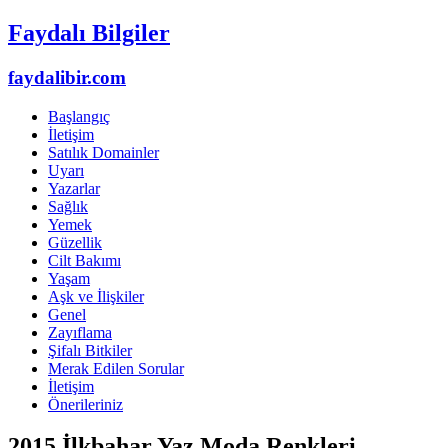
Faydalı Bilgiler
faydalibir.com
Başlangıç
İletişim
Satılık Domainler
Uyarı
Yazarlar
Sağlık
Yemek
Güzellik
Cilt Bakımı
Yaşam
Aşk ve İlişkiler
Genel
Zayıflama
Şifalı Bitkiler
Merak Edilen Sorular
İletişim
Önerileriniz
2015 İlkbahar Yaz Moda Renkleri