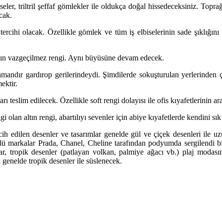
ler, triltril şeffaf gömlekler ile oldukça doğal hissedeceksiniz. Topra
cak.
tercihi olacak. Özellikle gömlek ve tüm iş elbiselerinin sade şıklığını
azın vazgeçilmez rengi. Aynı büyüsüne devam edecek.
ndır gardırop gerilerindeydi. Şimdilerde sokuşturulan yerlerinden çıka
ektir.
ı teslim edilecek. Özellikle soft rengi dolayısı ile ofis kıyafetlerinin a
i olan altın rengi, abartılıyı sevenler için abiye kıyafetlerde kendini sık
cih edilen desenler ve tasarımlar genelde gül ve çiçek desenleri ile 
ünlü markalar Prada, Chanel, Cheline tarafından podyumda sergilendi b
ar, tropik desenler (patlayan volkan, palmiye ağacı vb.) plaj modas
i genelde tropik desenler ile süslenecek.