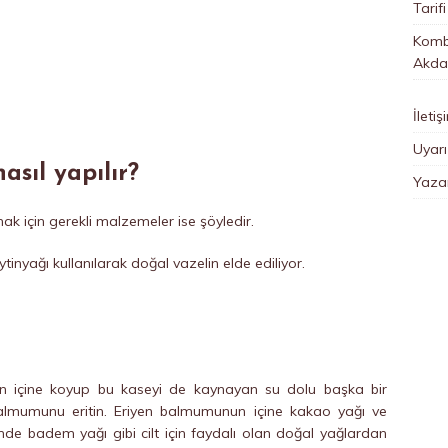
Tarifi
Kombi
Akda
İletiş
Uyarı
asıl yapılır?
Yazar
ak için gerekli malzemeler ise şöyledir.
inyağı kullanılarak doğal vazelin elde ediliyor.
in içine koyup bu kaseyi de kaynayan su dolu başka bir
 balmumunu eritin. Eriyen balmumunun içine kakao yağı ve
rinde badem yağı gibi cilt için faydalı olan doğal yağlardan