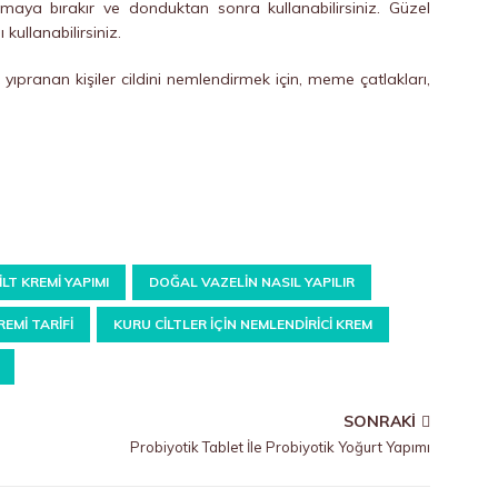
maya bırakır ve donduktan sonra kullanabilirsiniz. Güzel
kullanabilirsiniz.
k yıpranan kişiler cildini nemlendirmek için, meme çatlakları,
LT KREMI YAPIMI
DOĞAL VAZELIN NASIL YAPILIR
REMI TARIFI
KURU CILTLER IÇIN NEMLENDIRICI KREM
SONRAKI
Probiyotik Tablet İle Probiyotik Yoğurt Yapımı