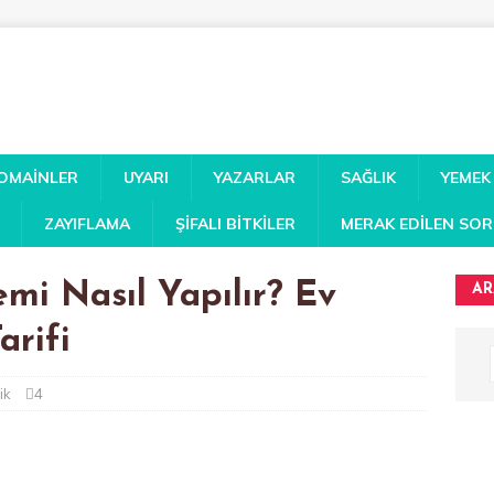
DOMAINLER
UYARI
YAZARLAR
SAĞLIK
YEMEK
ZAYIFLAMA
ŞIFALI BITKILER
MERAK EDILEN SO
emi Nasıl Yapılır? Ev
AR
arifi
ik
4