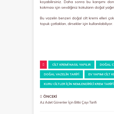
koyabilirsiniz. Daha sonra bu karışımı don
kokması için sevdiğiniz kokuların doğal yağını 
Bu vazelin benzeri doğal cilt kremi elleri ço
topuk çatlakları, dirsekler için kullanılabiliyor.
CILT KREMI NASIL YAPILIR
DOĞAL CI
DOĞAL VAZELIN TARIFI
EV YAPIMI CILT K
KURU CILTLER IÇIN NEMLENDIRICI KREM TARIFI
ÖNCEKI
Az Adet Görenler İçin Bitki Çayı Tarifi