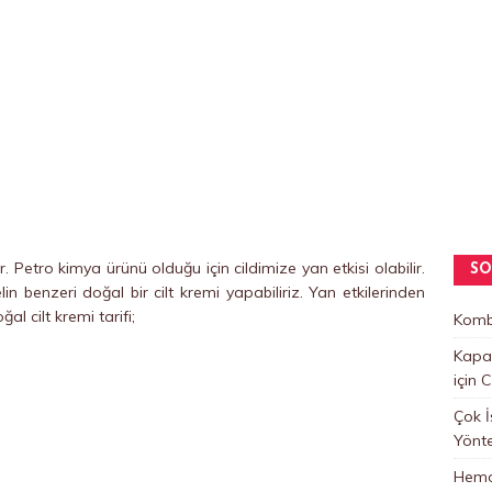
r. Petro kimya ürünü olduğu için cildimize yan etkisi olabilir.
SO
 benzeri doğal bir cilt kremi yapabiliriz. Yan etkilerinden
l cilt kremi tarifi;
Kombi
Kapan
için
C
Çok İ
Yönt
Hemo