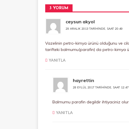
3 YORUM
ceysun akyol
29 ARALIK 2013 TARIHINDE, SAAT 20:49
Vazelinin petro-kimya ürünü olduğunu ve cild
tarifteki balmumu(parafin) da petro-kimya 
YANITLA
hayrettin
28 EYLÜL 2017 TARIHINDE, SAAT 12:47
Balmumu parafin degildir ihtiyaciniz olu
YANITLA