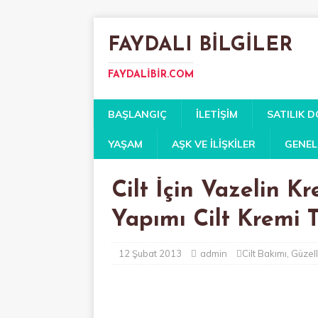
FAYDALI BILGILER
FAYDALIBIR.COM
BAŞLANGIÇ
İLETIŞIM
SATILIK 
YAŞAM
AŞK VE İLIŞKILER
GENEL
Cilt İçin Vazelin Kr
Yapımı Cilt Kremi T
12 Şubat 2013
admin
Cilt Bakımı
,
Güzell