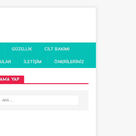
GÜZELLIK
CILT BAKIMI
RULAR
İLETIŞIM
ÖNERILERINIZ
AMA YAP