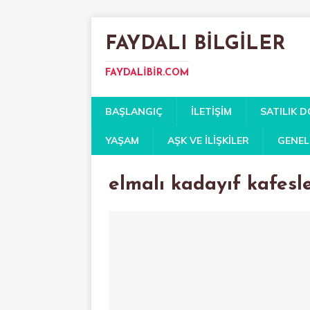
FAYDALI BILGILER
FAYDALIBIR.COM
BAŞLANGIÇ
İLETIŞIM
SATILIK 
YAŞAM
AŞK VE İLIŞKILER
GENEL
elmalı kadayıf kafesle