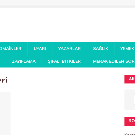
DOMAINLER
UYARI
YAZARLAR
SAĞLIK
YEMEK
ZAYIFLAMA
ŞIFALI BITKILER
MERAK EDILEN SO
ri
AR
SO
Kombi