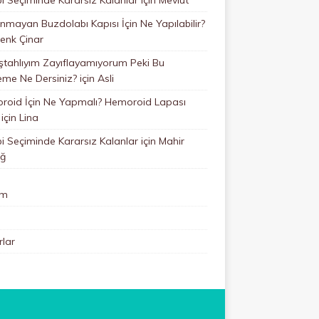
mayan Buzdolabı Kapısı İçin Ne Yapılabilir?
enk Çinar
ştahlıyım Zayıflayamıyorum Peki Bu
eme Ne Dersiniz?
için
Asli
roid İçin Ne Yapmalı? Hemoroid Lapası
için
Lina
 Seçiminde Kararsız Kalanlar
için
Mahir
ğ
im
lar