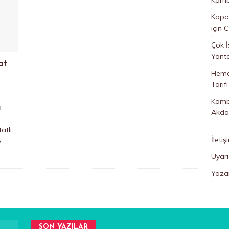
Kapan
için
C
Çok İ
Yönt
at
Hemo
Tarifi
Kombi
a
Akda
atlı
İletiş
y
Uyarı
Yazar
SON YAZILAR