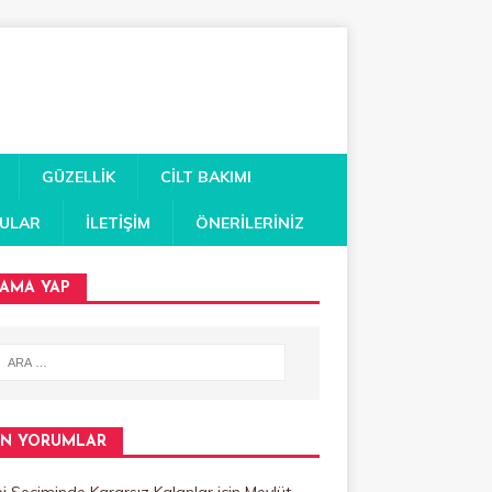
GÜZELLIK
CILT BAKIMI
RULAR
İLETIŞIM
ÖNERILERINIZ
AMA YAP
N YORUMLAR
 Seçiminde Kararsız Kalanlar
için
Mevlüt