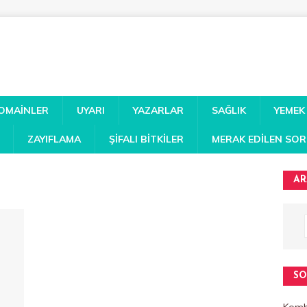
DOMAINLER
UYARI
YAZARLAR
SAĞLIK
YEMEK
ZAYIFLAMA
ŞIFALI BITKILER
MERAK EDILEN SO
AR
SO
Kombi