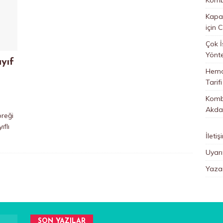
Kapan
için
C
Çok İ
Yönt
yıf
Hemo
Tarifi
Kombi
Akda
öreği
ıflı
İletiş
Uyarı
Yazar
SON YAZILAR