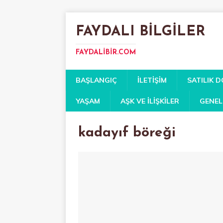
FAYDALI BILGILER
FAYDALIBIR.COM
BAŞLANGIÇ
İLETIŞIM
SATILIK 
YAŞAM
AŞK VE İLIŞKILER
GENEL
kadayıf böreği