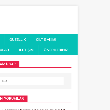
GÜZELLIK
CILT BAKIMI
RULAR
İLETIŞIM
ÖNERILERINIZ
AMA YAP
N YORUMLAR
 Seçiminde Kararsız Kalanlar
için
Mevlüt