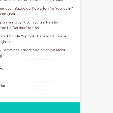
mayan Buzdolabı Kapısı İçin Ne Yapılabilir?
enk Çinar
ştahlıyım Zayıflayamıyorum Peki Bu
eme Ne Dersiniz?
için
Asli
roid İçin Ne Yapmalı? Hemoroid Lapası
için
Lina
 Seçiminde Kararsız Kalanlar
için
Mahir
ğ
im
lar