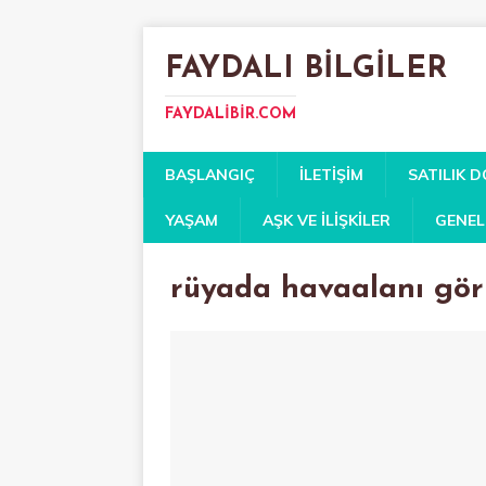
FAYDALI BILGILER
FAYDALIBIR.COM
BAŞLANGIÇ
İLETIŞIM
SATILIK 
YAŞAM
AŞK VE İLIŞKILER
GENEL
rüyada havaalanı gö