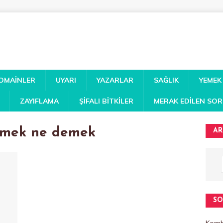
DOMAINLER
UYARI
YAZARLAR
SAĞLIK
YEMEK
ZAYIFLAMA
ŞIFALI BITKILER
MERAK EDILEN SO
rmek ne demek
AR
SO
Kombi