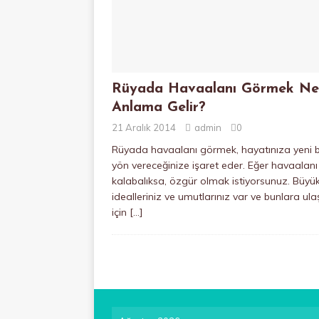
Rüyada Havaalanı Görmek Ne
Anlama Gelir?
21 Aralık 2014
admin
0
Rüyada havaalanı görmek, hayatınıza yeni b
yön vereceğinize işaret eder. Eğer havaalanı
kalabalıksa, özgür olmak istiyorsunuz. Büyü
idealleriniz ve umutlarınız var ve bunlara u
için
[…]