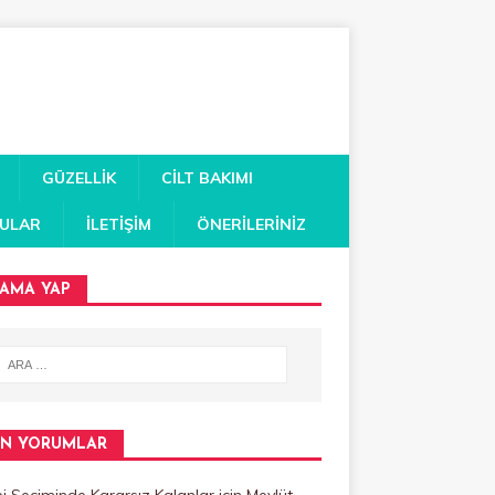
GÜZELLIK
CILT BAKIMI
RULAR
İLETIŞIM
ÖNERILERINIZ
AMA YAP
N YORUMLAR
 Seçiminde Kararsız Kalanlar
için
Mevlüt