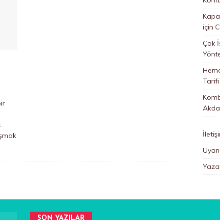
Kapan
için
C
Çok İ
Yönt
Hemo
Tarifi
Kombi
ir
Akda
k
İletiş
laşmak
Uyarı
Yazar
SON YAZILAR