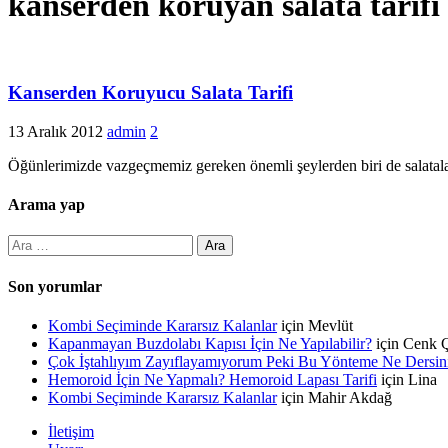
kanserden koruyan salata tarifi
Kanserden Koruyucu Salata Tarifi
13 Aralık 2012
admin
2
Öğünlerimizde vazgeçmemiz gereken önemli şeylerden biri de salatalardı
Arama yap
Arama:
Son yorumlar
Kombi Seçiminde Kararsız Kalanlar
için
Mevlüt
Kapanmayan Buzdolabı Kapısı İçin Ne Yapılabilir?
için
Cenk Ç
Çok İştahlıyım Zayıflayamıyorum Peki Bu Yönteme Ne Dersin
Hemoroid İçin Ne Yapmalı? Hemoroid Lapası Tarifi
için
Lina
Kombi Seçiminde Kararsız Kalanlar
için
Mahir Akdağ
İletişim