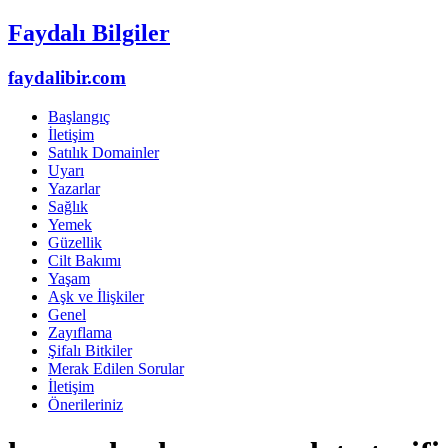
Faydalı Bilgiler
faydalibir.com
Başlangıç
İletişim
Satılık Domainler
Uyarı
Yazarlar
Sağlık
Yemek
Güzellik
Cilt Bakımı
Yaşam
Aşk ve İlişkiler
Genel
Zayıflama
Şifalı Bitkiler
Merak Edilen Sorular
İletişim
Önerileriniz