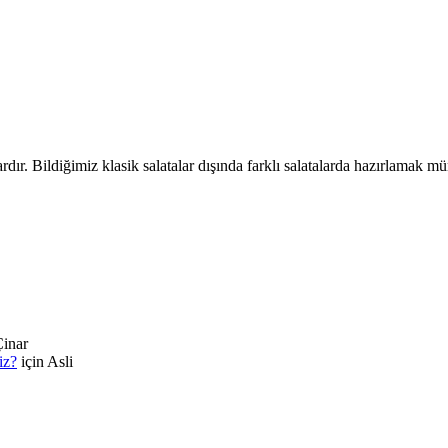
r. Bildiğimiz klasik salatalar dışında farklı salatalarda hazırlamak mü
inar
iz?
için
Asli