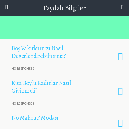
Faydalı Bilgiler
Boş Vakitlerinizi Nasıl
Değerlendirebilirsiniz?
NO RESPONSES
Kısa Boylu Kadınlar Nasıl
Giyinmeli?
NO RESPONSES
No Makeup’ Modası